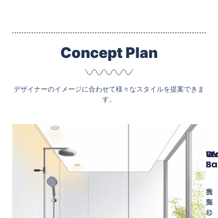
Concept Plan
デザイナーのイメージに合わせて様々なスタイルを提案できま
す。
Ov
W
St
Ba
Ba
Ba
大
独
石
判
立
張
の
し
り