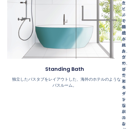
タ
た
と
イ
ヒ
ヒ
ル
ノ
ノ
で
キ
キ
構
製
の
成
の
壁
さ
バ
を
れ
ス
組
た
タ
み
ク
ブ
合
ー
で
わ
Standing Bath
ル
プ
せ
で
ラ
た
独立したバスタブをレイアウトした、海外のホテルのような
ス
イ
和
バスルーム。
タ
ベ
モ
イ
ー
ダ
リ
ト
ン
ッ
温
な
シ
泉
バ
ュ
の
ス
な
よ
ル