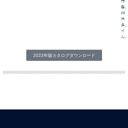
バ
う
ー
ス
な
ム
ル
バ
ー
ス
ム
タ
イ
ム
2023年版カタログダウンロード