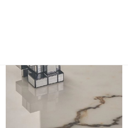
Statuario Bianco
寸法：1,620mm×3,240mm(12mm)
表面仕上：Polished (高い光沢度を持つ、グロース表面仕上げ)