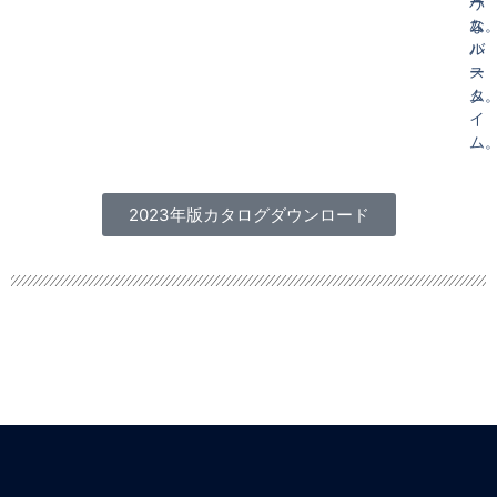
バ
う
ー
ス
な
ム
ル
バ
ー
ス
ム
タ
イ
ム
2023年版カタログダウンロード