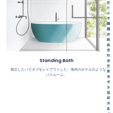
タ
た
と
イ
ヒ
ヒ
ル
ノ
ノ
で
キ
キ
構
製
の
成
の
壁
さ
バ
を
れ
ス
組
た
タ
み
ク
ブ
合
ー
で
わ
Standing Bath
ル
プ
せ
で
ラ
た
独立したバスタブをレイアウトした、海外のホテルのような
ス
イ
和
バスルーム。
タ
ベ
モ
イ
ー
ダ
リ
ト
ン
ッ
温
な
シ
泉
バ
ュ
の
ス
な
よ
ル