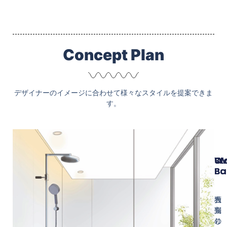
Concept Plan
デザイナーのイメージに合わせて様々なスタイルを提案できま
す。
Ov
W
St
Ba
Ba
Ba
大
独
石
判
立
張
の
し
り